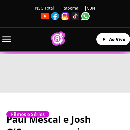
NSC Total
Itapema
CBN
Ao Vivo
Filmes e Séries
Paul Mescal e Josh