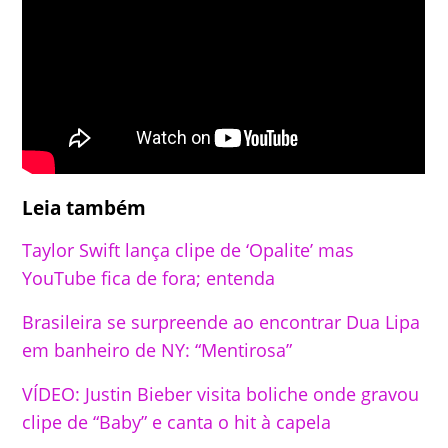
Leia também
Taylor Swift lança clipe de ‘Opalite’ mas
YouTube fica de fora; entenda
Brasileira se surpreende ao encontrar Dua Lipa
em banheiro de NY: “Mentirosa”
VÍDEO: Justin Bieber visita boliche onde gravou
clipe de “Baby” e canta o hit à capela