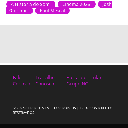
A História do Som
Cinema 2026
Josh
O'Connor
Paul Mescal
Fale
Trabalhe
Portal do Titular –
Conosco
Conosco
Grupo NC
© 2025 ATLÂNTIDA FM FLORIANÓPOLIS | TODOS OS DIREITOS
RESERVADOS.