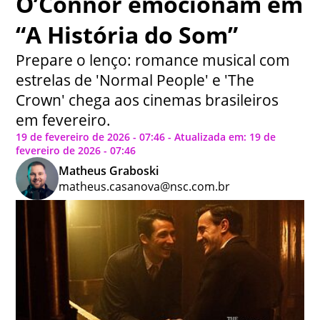
O’Connor emocionam em
“A História do Som”
Prepare o lenço: romance musical com
estrelas de 'Normal People' e 'The
Crown' chega aos cinemas brasileiros
em fevereiro.
19 de fevereiro de 2026 - 07:46 - Atualizada em: 19 de
fevereiro de 2026 - 07:46
Matheus Graboski
matheus.casanova@nsc.com.br