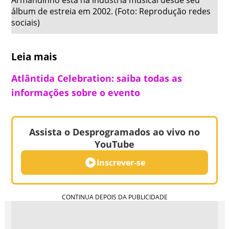
Armandinho está na indústria musical desde seu
re
álbum de estreia em 2002. (Foto: Reprodução redes
50
sociais)
19
Leia mais
Atlântida Celebration: saiba todas as
informações sobre o evento
Assista o Desprogramados ao vivo no
YouTube
Inscrever-se