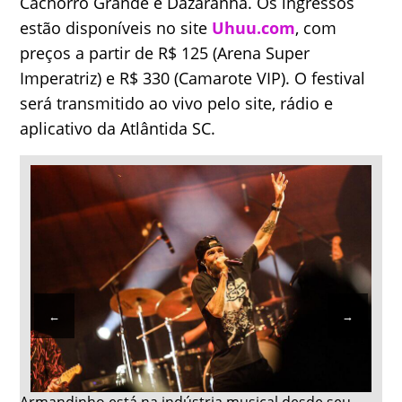
Cachorro Grande e Dazaranha. Os ingressos
estão disponíveis no site
Uhuu.com
, com
preços a partir de R$ 125 (Arena Super
Imperatriz) e R$ 330 (Camarote VIP). O festival
será transmitido ao vivo pelo site, rádio e
aplicativo da Atlântida SC.
←
→
Da