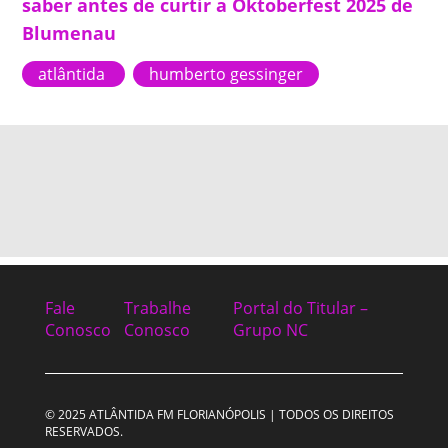
saber antes de curtir a Oktoberfest 2025 de
Blumenau
atlântida
humberto gessinger
Fale
Trabalhe
Portal do Titular –
Conosco
Conosco
Grupo NC
© 2025 ATLÂNTIDA FM FLORIANÓPOLIS | TODOS OS DIREITOS
RESERVADOS.