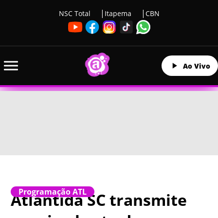
NSC Total
Itapema
CBN
Ao Vivo
Programação ATL
Atlântida SC transmite