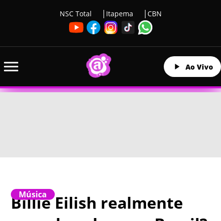
NSC Total
Itapema
CBN
Ao Vivo
Música
Billie Eilish realmente