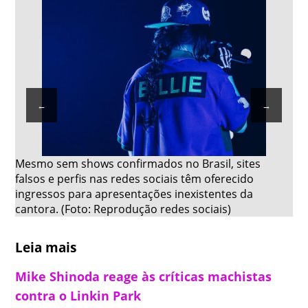
←
→
Mesmo sem shows confirmados no Brasil, sites
A 
falsos e perfis nas redes sociais têm oferecido
no
ingressos para apresentações inexistentes da
Bra
cantora. (Foto: Reprodução redes sociais)
(F
Leia mais
Mike Shinoda reage às críticas machistas
contra o Linkin Park