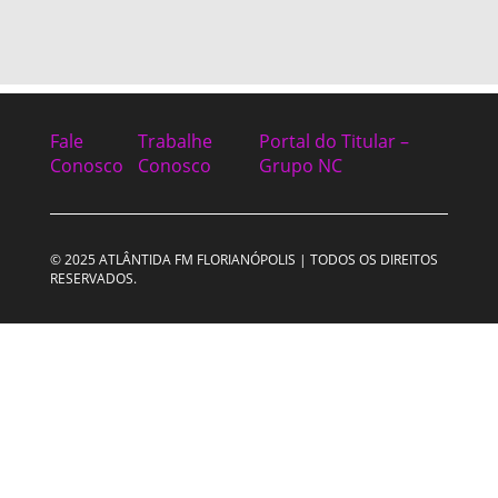
Fale
Trabalhe
Portal do Titular –
Conosco
Conosco
Grupo NC
© 2025 ATLÂNTIDA FM FLORIANÓPOLIS | TODOS OS DIREITOS
RESERVADOS.