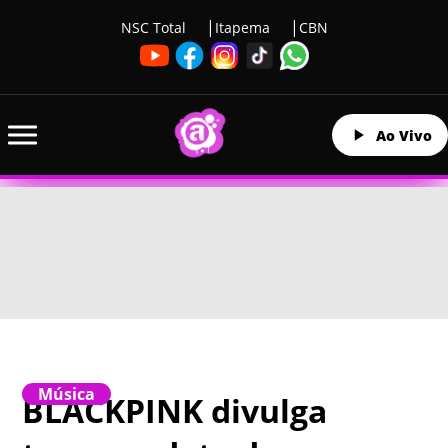
NSC Total
Itapema
CBN
Ao Vivo
Música
BLACKPINK divulga