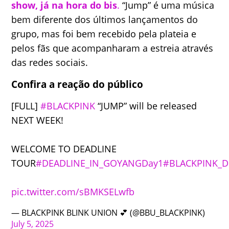
show, já na hora do bis
.
“Jump” é uma música
bem diferente dos últimos lançamentos do
grupo, mas foi bem recebido pela plateia e
pelos fãs que acompanharam a estreia através
das redes sociais.
Confira a reação do público
[FULL]
#BLACKPINK
“JUMP” will be released
NEXT WEEK!
WELCOME TO DEADLINE
TOUR
#DEADLINE_IN_GOYANGDay1
#BLACKPINK_D
pic.twitter.com/sBMKSELwfb
— BLACKPINK BLINK UNION 💕 (@BBU_BLACKPINK)
July 5, 2025