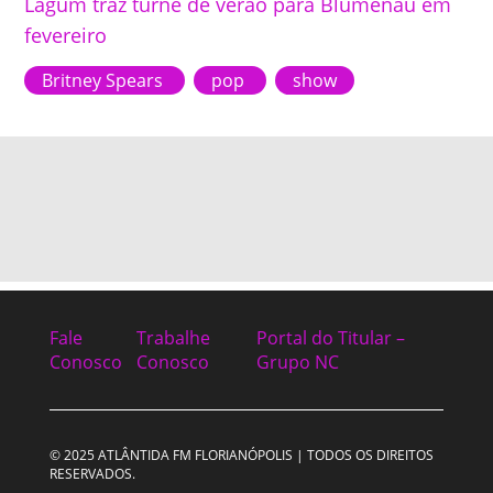
Lagum traz turnê de verão para Blumenau em
fevereiro
Britney Spears
pop
show
Fale
Trabalhe
Portal do Titular –
Conosco
Conosco
Grupo NC
© 2025 ATLÂNTIDA FM FLORIANÓPOLIS | TODOS OS DIREITOS
RESERVADOS.