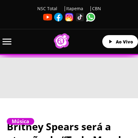
NSC Total
Itapema
CBN
Ao Vivo
Música
Britney Spears será a