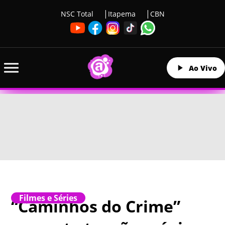
NSC Total
Itapema
CBN
Ao Vivo
Filmes e Séries
“Caminhos do Crime”