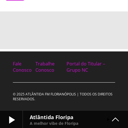
Fale
Trabalhe
Portal do Titular –
Conosco
Conosco
Grupo NC
© 2025 ATLÂNTIDA FM FLORIANÓPOLIS | TODOS OS DIREITOS
RESERVADOS.
Atlântida Floripa
A melhor vibe de Floripa