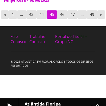
Felipe Rosa
·
16/06/2025
«
1
…
43
44
45
46
47
…
49
»
Fale
Trabalhe
Portal do Titular –
Conosco
Conosco
Grupo NC
© 2025 ATLÂNTIDA FM FLORIANÓPOLIS | TODOS OS DIREITOS
RESERVADOS.
Atlântida Floripa