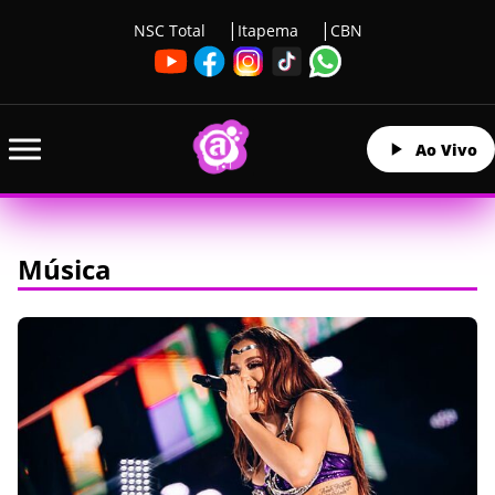
NSC Total
Itapema
CBN
Ao Vivo
Música