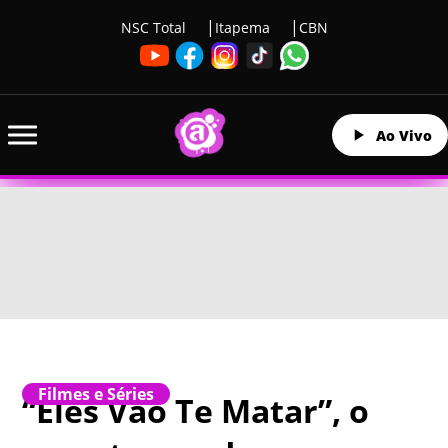
NSC Total
Itapema
CBN
Ao Vivo
Filmes e Séries
“Eles Vão Te Matar”, o