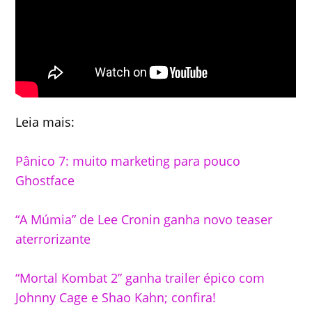
Leia mais:
Pânico 7: muito marketing para pouco
Ghostface
“A Múmia” de Lee Cronin ganha novo teaser
aterrorizante
“Mortal Kombat 2” ganha trailer épico com
Johnny Cage e Shao Kahn; confira!