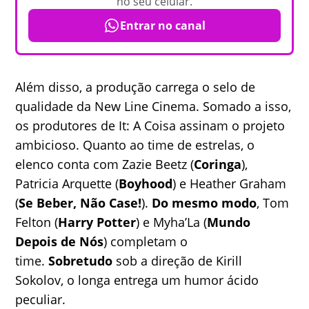
no seu celular.
Entrar no canal
Além disso, a produção carrega o selo de
qualidade da New Line Cinema. Somado a isso,
os produtores de It: A Coisa assinam o projeto
ambicioso. Quanto ao time de estrelas, o
elenco conta com Zazie Beetz (
Coringa
),
Patricia Arquette (
Boyhood
) e Heather Graham
(
Se Beber, Não Case!
).
Do mesmo modo
, Tom
Felton (
Harry Potter
) e Myha’La (
Mundo
Depois de Nós
) completam o
time.
Sobretudo
sob a direção de Kirill
Sokolov, o longa entrega um humor ácido
peculiar.