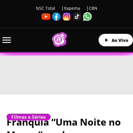
NSC Total
Itapema
CBN
Ao Vivo
Filmes e Séries
Franquia “Uma Noite no