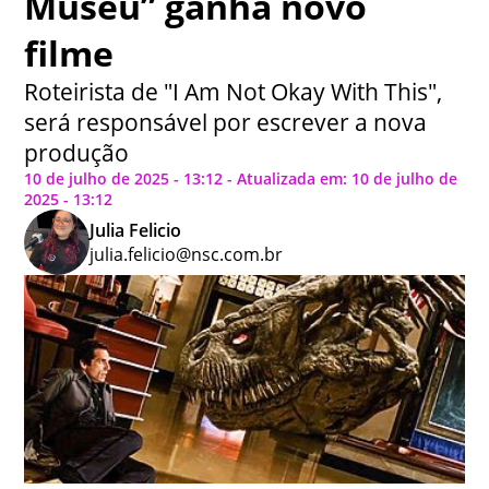
Museu” ganha novo
filme
Roteirista de "I Am Not Okay With This",
será responsável por escrever a nova
produção
10 de julho de 2025 - 13:12 - Atualizada em: 10 de julho de
2025 - 13:12
Julia Felicio
julia.felicio@nsc.com.br