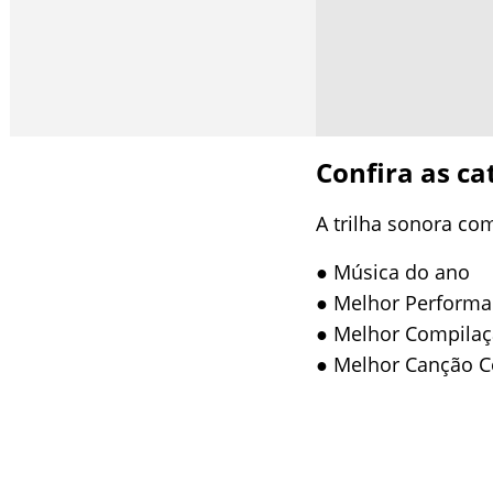
Confira as ca
A trilha sonora co
● Música do ano
● Melhor Perform
● Melhor Compilaçã
● Melhor Canção C