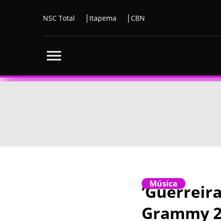
NSC Total
Itapema
CBN
Música
‘Guerreir
Grammy 2