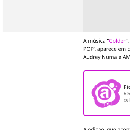
A música “
Golden
”
POP’, aparece em c
Audrey Numa e AM
Fi
Re
cel
A edição, que acon