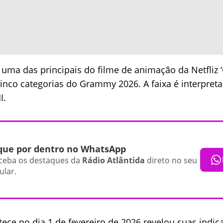
, uma das principais do filme de animação da Netfliz 
inco categorias do Grammy 2026. A faixa é interpreta
I.
que por dentro no WhatsApp
ceba os destaques da
Rádio Atlântida
direto no seu
ular.
tece no dia 1 de fevereiro de 2026 revelou suas indic