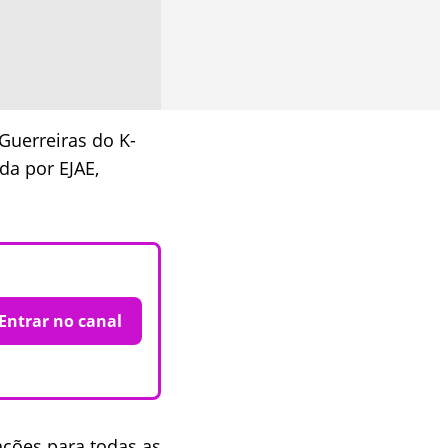
‘Guerreiras do K-
da por EJAE,
Entrar no canal
ações para todas as