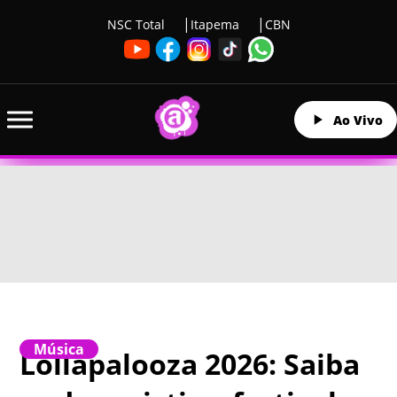
NSC Total
Itapema
CBN
Ao Vivo
Música
Lollapalooza 2026: Saiba