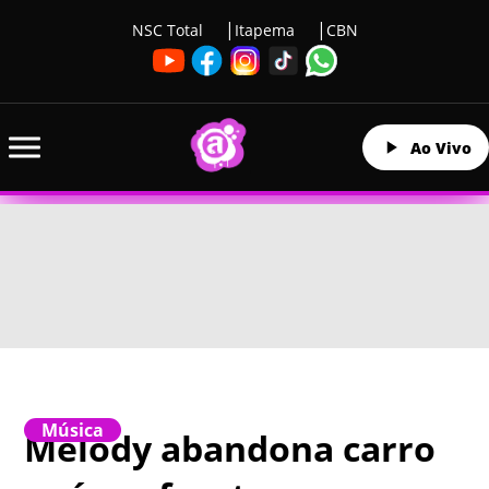
NSC Total
Itapema
CBN
Ao Vivo
Música
Melody abandona carro