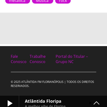
metallica
Música
rock
Fale
Trabalhe
Portal do Titular –
Conosco
Conosco
Grupo NC
© 2025 ATLÂNTIDA FM FLORIANÓPOLIS | TODOS OS DIREITOS
RESERVADOS.
Atlântida Floripa
A melhor vibe de Floripa