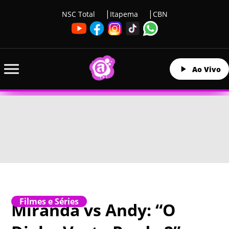
NSC Total
Itapema
CBN
Ao Vivo
Filmes e Séries
Miranda vs Andy: “O