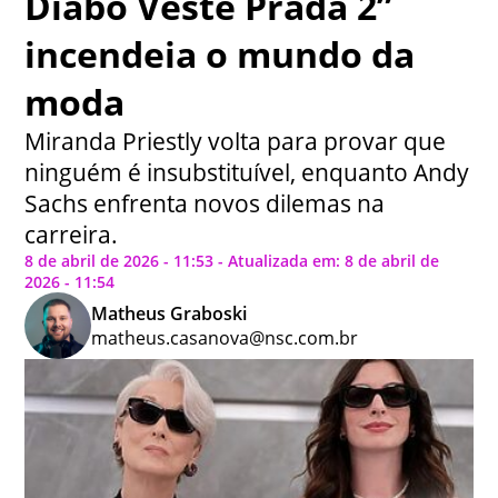
Diabo Veste Prada 2”
incendeia o mundo da
moda
Miranda Priestly volta para provar que
ninguém é insubstituível, enquanto Andy
Sachs enfrenta novos dilemas na
carreira.
8 de abril de 2026 - 11:53 - Atualizada em: 8 de abril de
2026 - 11:54
Matheus Graboski
matheus.casanova@nsc.com.br