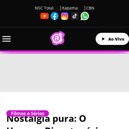
NSC Total
Itapema
CBN
Ao Vivo
Filmes e Séries
Nostalgia pura: O