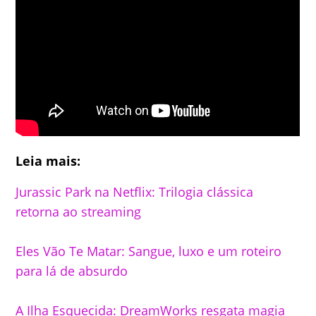
Leia mais:
Jurassic Park na Netflix: Trilogia clássica
retorna ao streaming
Eles Vão Te Matar: Sangue, luxo e um roteiro
para lá de absurdo
A Ilha Esquecida: DreamWorks resgata magia