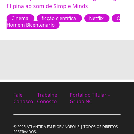
filipina ao som de Simple Minds
Cinema
ficção científica
Netflix
O
Homem Bicentenário
Fale
Trabalhe
Portal do Titular –
Conosco
Conosco
Grupo NC
© 2025 ATLÂNTIDA FM FLORIANÓPOLIS | TODOS OS DIREITOS
RESERVADOS.