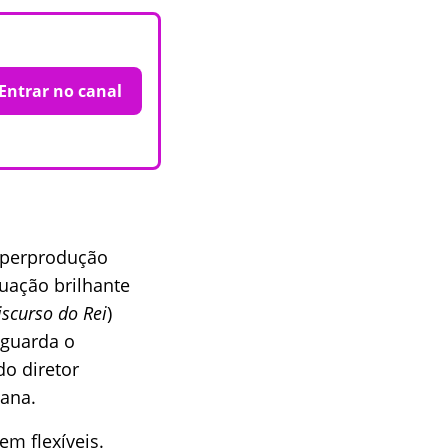
Entrar no canal
superprodução
ação brilhante
iscurso do Rei
)
aguarda o
o diretor
mana.
em flexíveis.