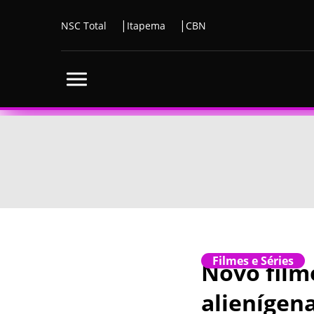
NSC Total
Itapema
CBN
Filmes e Séries
Novo film
alienígen