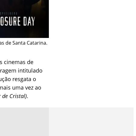
las de Santa Catarina.
os cinemas de
tragem intitulado
ução resgata o
 mais uma vez ao
 de Cristal)
.