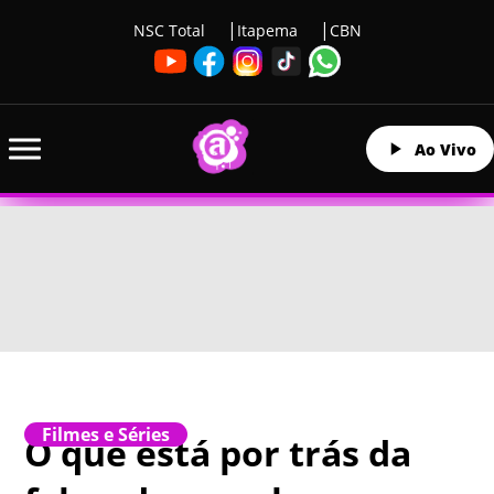
NSC Total
Itapema
CBN
Ao Vivo
Filmes e Séries
O que está por trás da