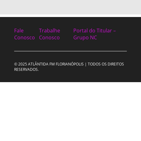
Fale
Trabalhe
Portal do Titular –
Conosco
Conosco
Grupo NC
© 2025 ATLÂNTIDA FM FLORIANÓPOLIS | TODOS OS DIREITOS
RESERVADOS.