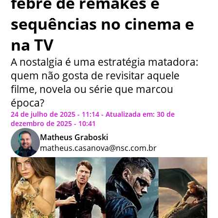
febre de remakes e
sequências no cinema e
na TV
A nostalgia é uma estratégia matadora:
quem não gosta de revisitar aquele
filme, novela ou série que marcou
época?
24 de julho de 2025 - 11:14 - Atualizada em: 30 de
dezembro de 2025 - 10:41
Matheus Graboski
matheus.casanova@nsc.com.br