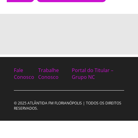
Fale
Trabalhe
Portal do Titular –
Conosco
Conosco
Grupo NC
© 2025 ATLÂNTIDA FM FLORIANÓPOLIS | TODOS OS DIREITOS
RESERVADOS.