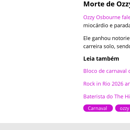
Morte de Ozz
Ozzy Osbourne fal
miocárdio e parada
Ele ganhou notori
carreira solo, sen
Leia também
Bloco de carnaval 
Rock in Rio 2026 a
Baterista do The 
Carnaval
ozz