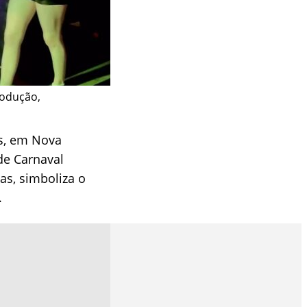
rodução,
s, em Nova
 de Carnaval
as, simboliza o
.