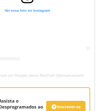
Ver essa foto no Instagram
lhado por Douglas James MacCash (@dougmaccash)
Assista o
Desprogramados ao
Inscrever-se