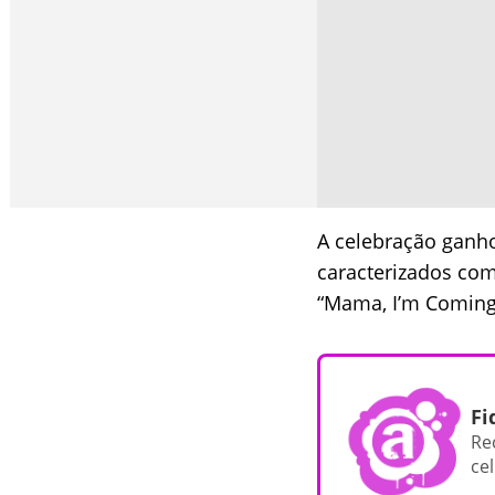
A celebração ganh
caracterizados com
“Mama, I’m Coming
Fi
Re
cel