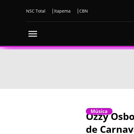
NSC Total
Itapema
CBN
Música
Ozzy Osb
de Carnav