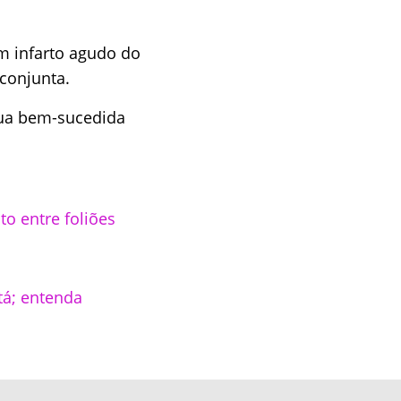
m infarto agudo do
conjunta.
sua bem-sucedida
to entre foliões
tá; entenda