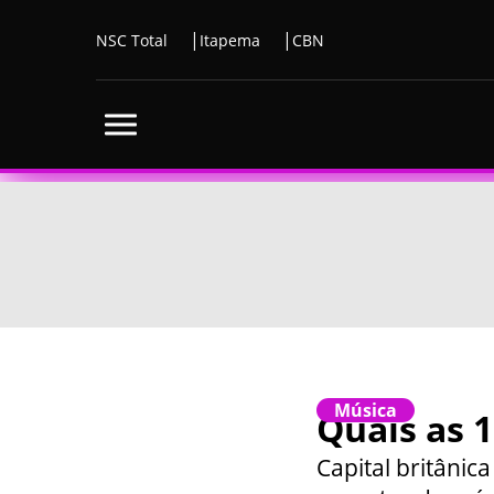
NSC Total
Itapema
CBN
Música
Quais as 
Capital britâni