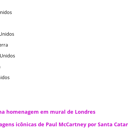
Unidos
 Unidos
erra
 Unidos
a
nidos
nha homenagem em mural de Londres
agens icônicas de Paul McCartney por Santa Cata