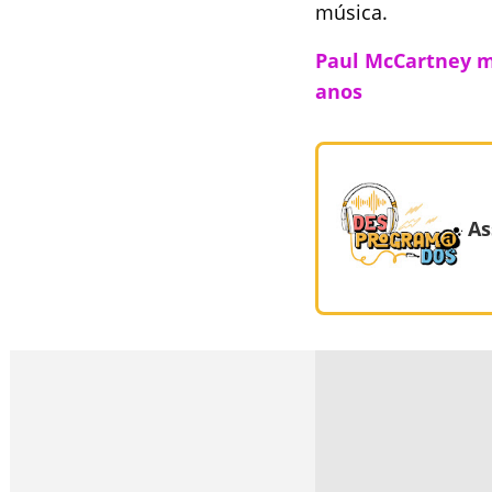
música.
Paul McCartney mo
anos
As