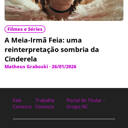
Filmes e Séries
A Meia-Irmã Feia: uma
reinterpretação sombria da
Cinderela
Matheus Graboski
·
26/01/2026
Fale
Trabalhe
Portal do Titular –
Conosco
Conosco
Grupo NC