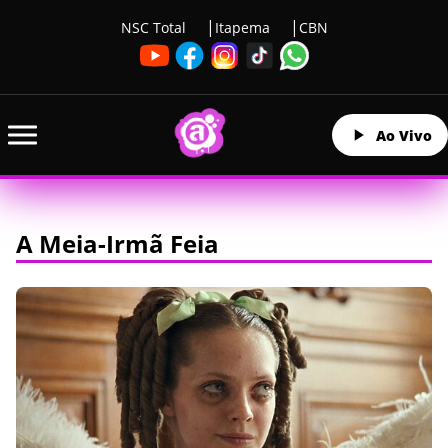
NSC Total
Itapema
CBN
Ao Vivo
A Meia-Irmã Feia