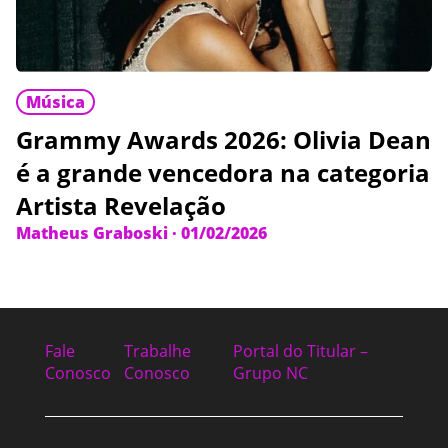
Música
Grammy Awards 2026: Olivia Dean
é a grande vencedora na categoria
Artista Revelação
Matheus Graboski
·
01/02/2026
Fale
Trabalhe
Portal do Titular –
Conosco
Conosco
Grupo NC