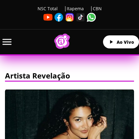
NSC Total
Itapema
CBN
Ao Vivo
Artista Revelação