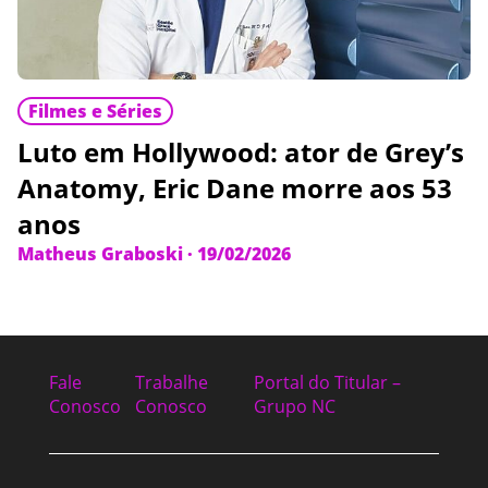
Filmes e Séries
Luto em Hollywood: ator de Grey’s
Anatomy, Eric Dane morre aos 53
anos
Matheus Graboski
·
19/02/2026
Fale
Trabalhe
Portal do Titular –
Conosco
Conosco
Grupo NC