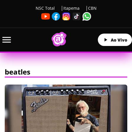
NSC Total
Itapema
CBN
Ao Vivo
beatles