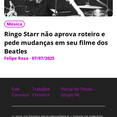
Música
Ringo Starr não aprova roteiro e
pede mudanças em seu filme dos
Beatles
Felipe Rosa
·
07/07/2025
Fale
Trabalhe
Portal do Titular –
Conosco
Conosco
Grupo NC
© 2025 ATLÂNTIDA FM FLORIANÓPOLIS | TODOS OS DIREITOS