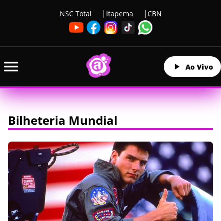
NSC Total
Itapema
CBN
Ao Vivo
Bilheteria Mundial