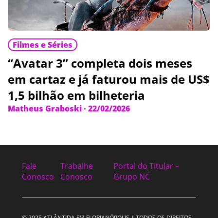
Filmes e Séries
“Avatar 3” completa dois meses
em cartaz e já faturou mais de US$
1,5 bilhão em bilheteria
Matheus Graboski
·
22/02/2026
Fale
Trabalhe
Portal do Titular –
Conosco
Conosco
Grupo NC
© 2025 ATLÂNTIDA FM FLORIANÓPOLIS | TODOS OS DIREITOS