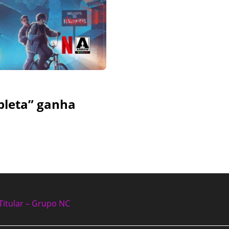
pleta” ganha
Titular – Grupo NC