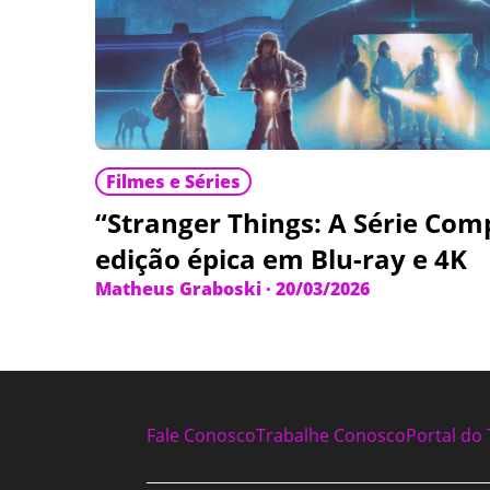
Filmes e Séries
“Stranger Things: A Série Com
edição épica em Blu-ray e 4K
Matheus Graboski
·
20/03/2026
Fale Conosco
Trabalhe Conosco
Portal do 