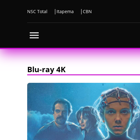
NSC Total
Itapema
CBN
Blu-ray 4K