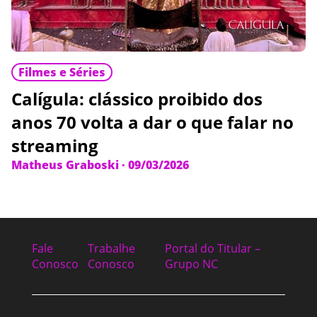
Filmes e Séries
Calígula: clássico proibido dos
anos 70 volta a dar o que falar no
streaming
Matheus Graboski
·
09/03/2026
Fale
Trabalhe
Portal do Titular –
Conosco
Conosco
Grupo NC