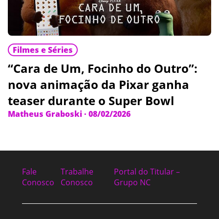
Filmes e Séries
“Cara de Um, Focinho do Outro”:
nova animação da Pixar ganha
teaser durante o Super Bowl
Matheus Graboski
·
08/02/2026
Fale
Trabalhe
Portal do Titular –
Conosco
Conosco
Grupo NC