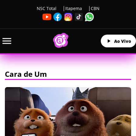
NSC Total
Itapema
CBN
Ao Vivo
Cara de Um