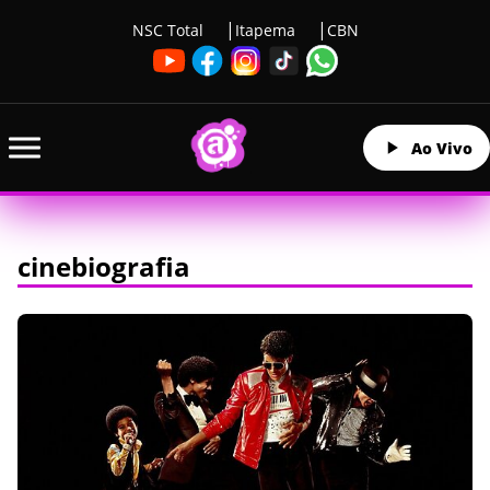
NSC Total
Itapema
CBN
Ao Vivo
cinebiografia