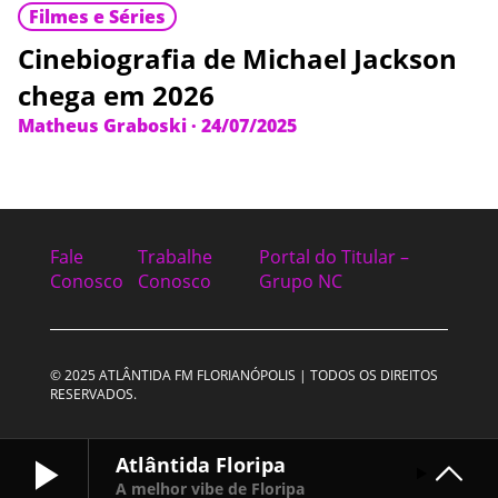
Filmes e Séries
Cinebiografia de Michael Jackson
chega em 2026
Matheus Graboski
·
24/07/2025
Fale
Trabalhe
Portal do Titular –
Conosco
Conosco
Grupo NC
© 2025 ATLÂNTIDA FM FLORIANÓPOLIS | TODOS OS DIREITOS
RESERVADOS.
Atlântida Floripa
A melhor vibe de Floripa