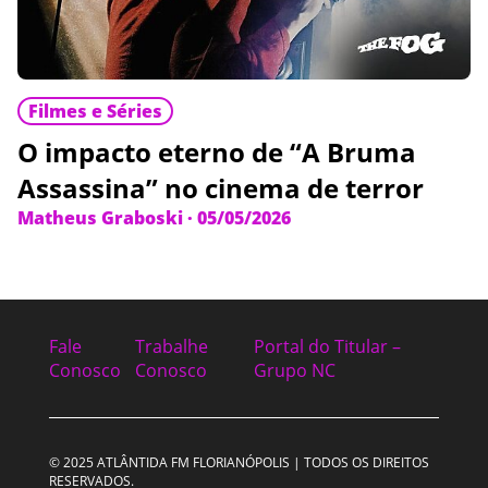
Filmes e Séries
O impacto eterno de “A Bruma
Assassina” no cinema de terror
Matheus Graboski
·
05/05/2026
Fale
Trabalhe
Portal do Titular –
Conosco
Conosco
Grupo NC
© 2025 ATLÂNTIDA FM FLORIANÓPOLIS | TODOS OS DIREITOS
RESERVADOS.