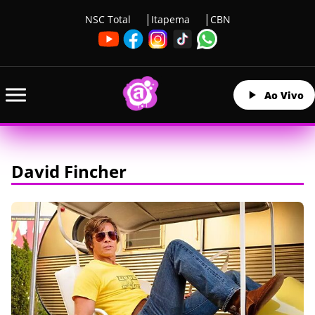
NSC Total
Itapema
CBN
Ao Vivo
David Fincher