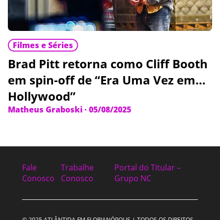
Filmes e Séries
Brad Pitt retorna como Cliff Booth
em spin-off de “Era Uma Vez em…
Hollywood”
Matheus Graboski
·
05/08/2025
Fale
Trabalhe
Portal do Titular –
Conosco
Conosco
Grupo NC
© 2025 ATLÂNTIDA FM FLORIANÓPOLIS | TODOS OS DIREITOS