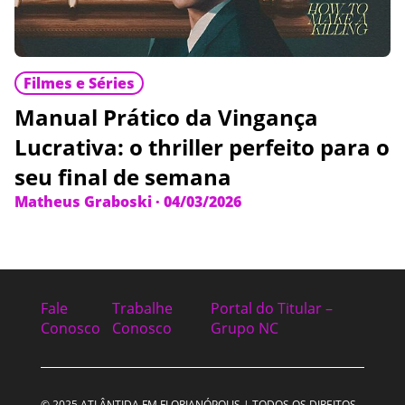
Filmes e Séries
Manual Prático da Vingança
Lucrativa: o thriller perfeito para o
seu final de semana
Matheus Graboski
·
04/03/2026
Fale
Trabalhe
Portal do Titular –
Conosco
Conosco
Grupo NC
© 2025 ATLÂNTIDA FM FLORIANÓPOLIS | TODOS OS DIREITOS