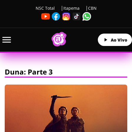
NSC Total
Itapema
CBN
Ao Vivo
Duna: Parte 3