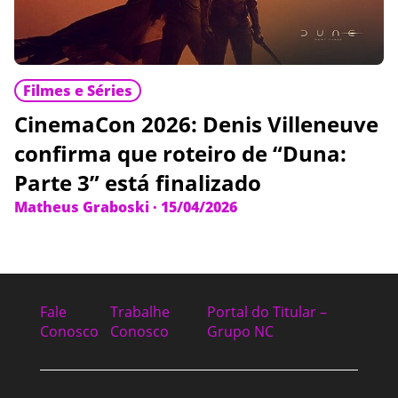
Filmes e Séries
CinemaCon 2026: Denis Villeneuve
confirma que roteiro de “Duna:
Parte 3” está finalizado
Matheus Graboski
·
15/04/2026
Fale
Trabalhe
Portal do Titular –
Conosco
Conosco
Grupo NC