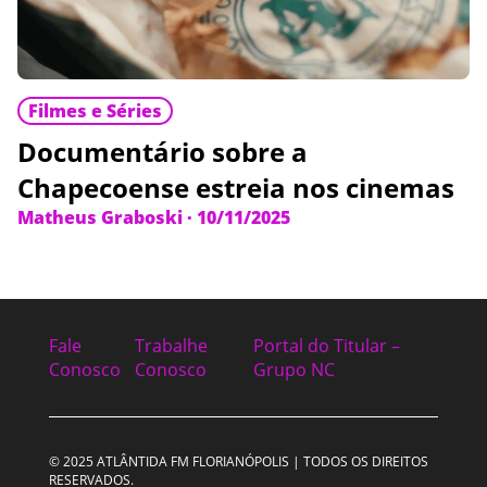
Filmes e Séries
Documentário sobre a
Chapecoense estreia nos cinemas
Matheus Graboski
·
10/11/2025
Fale
Trabalhe
Portal do Titular –
Conosco
Conosco
Grupo NC
© 2025 ATLÂNTIDA FM FLORIANÓPOLIS | TODOS OS DIREITOS
RESERVADOS.