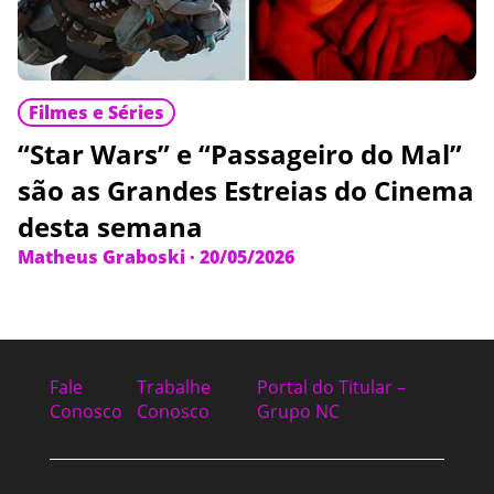
Filmes e Séries
“Star Wars” e “Passageiro do Mal”
são as Grandes Estreias do Cinema
desta semana
Matheus Graboski
·
20/05/2026
Fale
Trabalhe
Portal do Titular –
Conosco
Conosco
Grupo NC