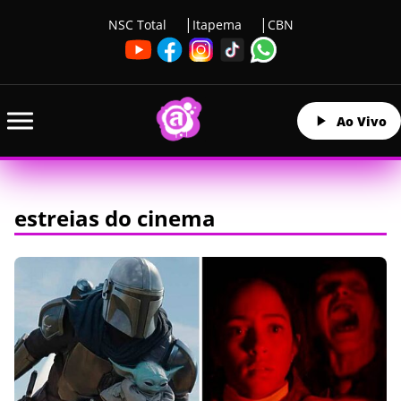
NSC Total
Itapema
CBN
Ao Vivo
estreias do cinema