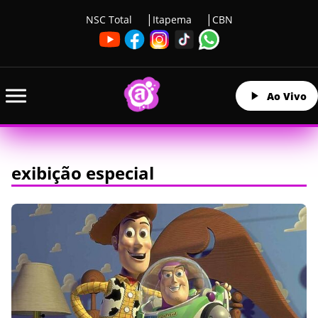
NSC Total
Itapema
CBN
Ao Vivo
exibição especial