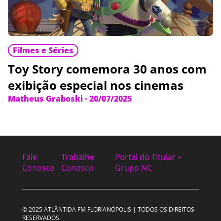
Filmes e Séries
Toy Story comemora 30 anos com
exibição especial nos cinemas
Matheus Graboski
·
20/07/2025
Fale
Trabalhe
Portal do Titular –
Conosco
Conosco
Grupo NC
© 2025 ATLÂNTIDA FM FLORIANÓPOLIS | TODOS OS DIREITOS
RESERVADOS.