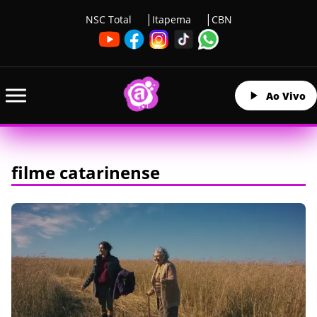
NSC Total
Itapema
CBN
Ao Vivo
filme catarinense