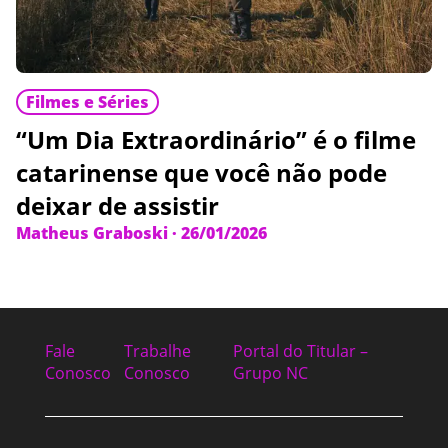
Filmes e Séries
“Um Dia Extraordinário” é o filme
catarinense que você não pode
deixar de assistir
Matheus Graboski
·
26/01/2026
Fale
Trabalhe
Portal do Titular –
Conosco
Conosco
Grupo NC