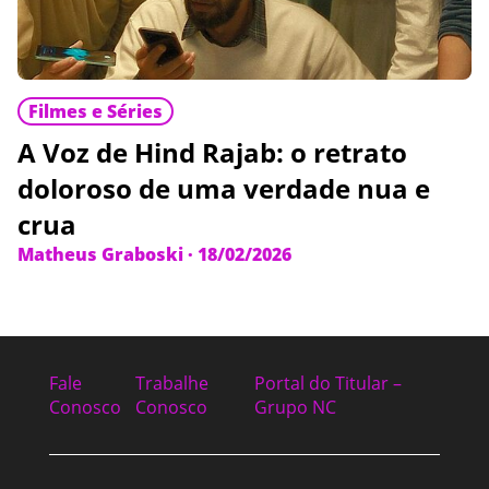
Filmes e Séries
A Voz de Hind Rajab: o retrato
doloroso de uma verdade nua e
crua
Matheus Graboski
·
18/02/2026
Fale
Trabalhe
Portal do Titular –
Conosco
Conosco
Grupo NC