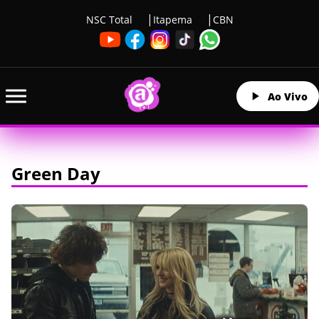
NSC Total
Itapema
CBN
Ao Vivo
Green Day