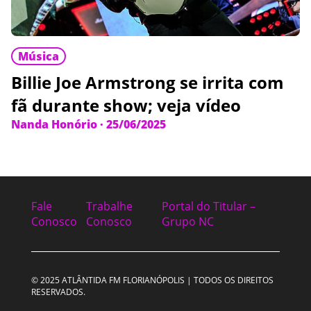
Música
Billie Joe Armstrong se irrita com
fã durante show; veja vídeo
Nanda Honório
·
25/06/2025
Fale
Trabalhe
Portal do Titular –
Conosco
Conosco
Grupo NC
© 2025 ATLÂNTIDA FM FLORIANÓPOLIS | TODOS OS DIREITOS
RESERVADOS.