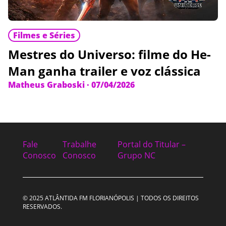
Filmes e Séries
Mestres do Universo: filme do He-
Man ganha trailer e voz clássica
Matheus Graboski
·
07/04/2026
Fale
Trabalhe
Portal do Titular –
Conosco
Conosco
Grupo NC
© 2025 ATLÂNTIDA FM FLORIANÓPOLIS | TODOS OS DIREITOS
RESERVADOS.