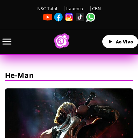
NSC Total
Itapema
CBN
Ao Vivo
He-Man