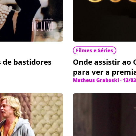
Filmes e Séries
 de bastidores
Onde assistir ao
para ver a premi
Matheus Graboski
·
13/03