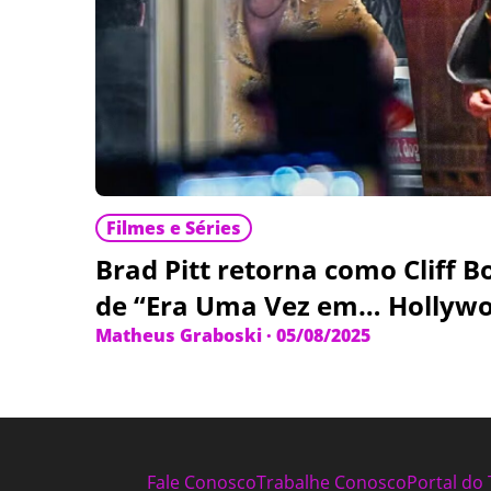
Filmes e Séries
Brad Pitt retorna como Cliff B
de “Era Uma Vez em… Hollyw
Matheus Graboski
·
05/08/2025
Fale Conosco
Trabalhe Conosco
Portal do 