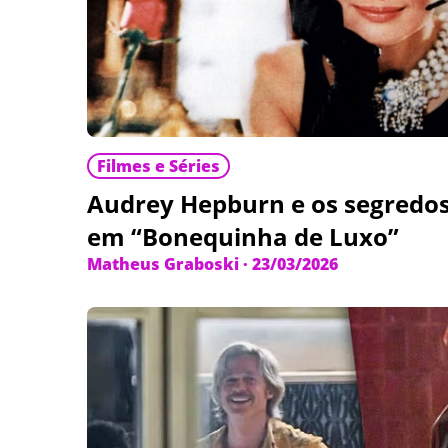
Filmes e Séries
Audrey Hepburn e os segredos
em “Bonequinha de Luxo”
Matheus Graboski
·
23/03/2026