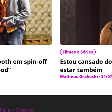
Filmes e Séries
ooth em spin-off
Estou cansado do
ood”
estar também
Matheus Graboski
·
31/07
Titular – Grupo NC