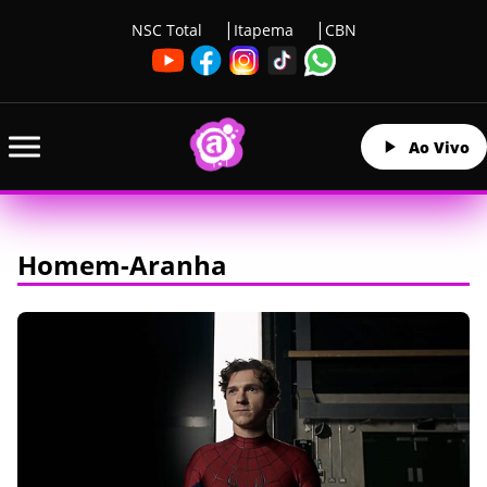
NSC Total
Itapema
CBN
Ao Vivo
Homem-Aranha