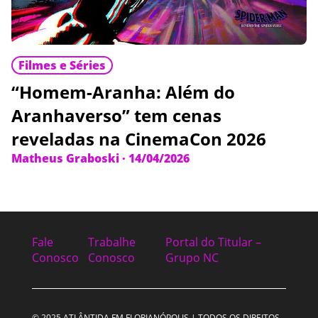
Filmes e Séries
“Homem-Aranha: Além do
Aranhaverso” tem cenas
reveladas na CinemaCon 2026
Matheus Graboski
·
14/04/2026
Fale
Trabalhe
Portal do Titular –
Conosco
Conosco
Grupo NC
© 2025 ATLÂNTIDA FM FLORIANÓPOLIS | TODOS OS DIREITOS