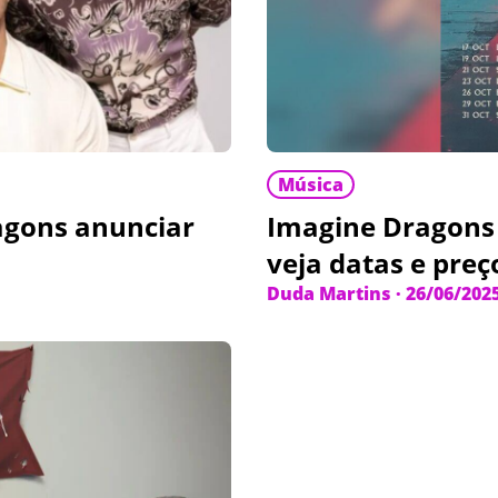
Música
agons anunciar
Imagine Dragons 
veja datas e preç
Duda Martins
·
26/06/202