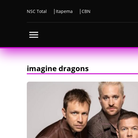
NSC Total
Itapema
CBN
imagine dragons