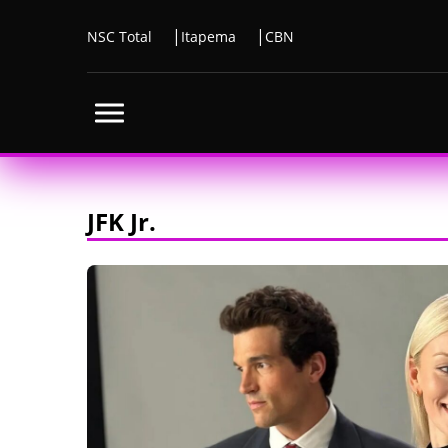
NSC Total
Itapema
CBN
JFK Jr.