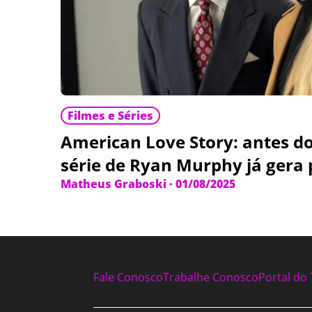
Filmes e Séries
American Love Story: antes d
série de Ryan Murphy já gera
Matheus Graboski
·
01/08/2025
Fale Conosco
Trabalhe Conosco
Portal do 