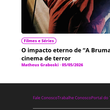
Filmes e Séries
O impacto eterno de “A Bruma
cinema de terror
Matheus Graboski
·
05/05/2026
Fale Conosco
Trabalhe Conosco
Portal do 