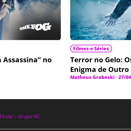
Filmes e Séries
 Assassina” no
Terror no Gelo: O
Enigma de Outro
Matheus Graboski
·
27/04
Titular – Grupo NC