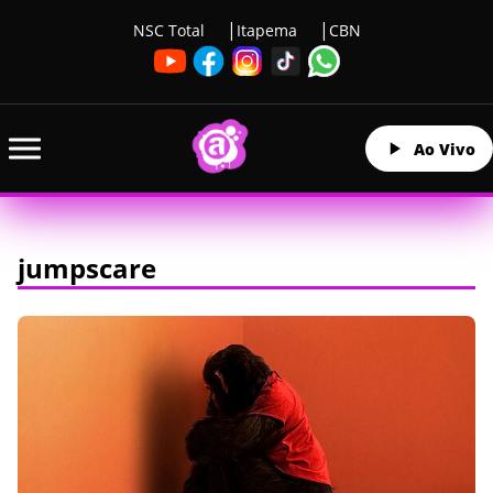
NSC Total
Itapema
CBN
Ao Vivo
jumpscare