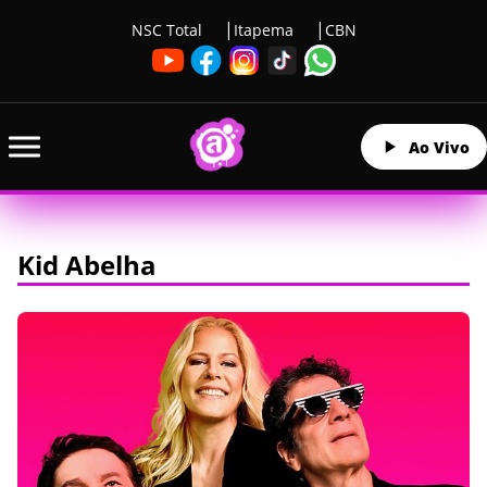
NSC Total
Itapema
CBN
Ao Vivo
Kid Abelha