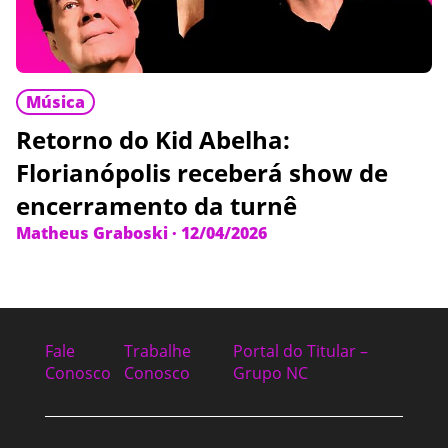
Música
Retorno do Kid Abelha:
Florianópolis receberá show de
encerramento da turnê
Matheus Graboski
·
12/04/2026
Fale
Trabalhe
Portal do Titular –
Conosco
Conosco
Grupo NC