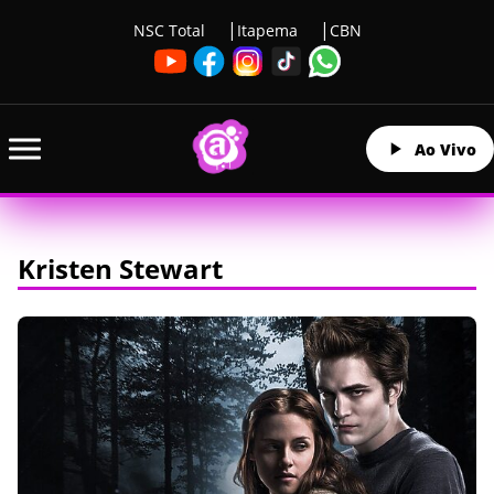
NSC Total
Itapema
CBN
Ao Vivo
Kristen Stewart