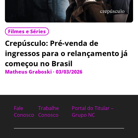
Filmes e Séries
Crepúsculo: Pré-venda de
ingressos para o relançamento já
começou no Brasil
Matheus Graboski
·
03/03/2026
Fale
Trabalhe
Portal do Titular –
Conosco
Conosco
Grupo NC