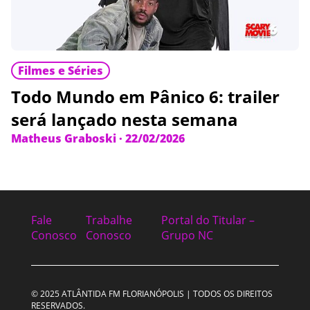
Filmes e Séries
Todo Mundo em Pânico 6: trailer
será lançado nesta semana
Matheus Graboski
·
22/02/2026
Fale
Trabalhe
Portal do Titular –
Conosco
Conosco
Grupo NC
© 2025 ATLÂNTIDA FM FLORIANÓPOLIS | TODOS OS DIREITOS
RESERVADOS.